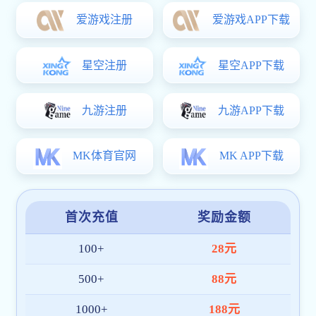
4. 用户行为
禁止用户发布违法信息、扰乱系统运行、侵犯他人权利或进行未
授权营销行为。
5. 知识产权
平台内所有内容归属平台或授权方所有，未经允许不得以任何形
式使用或传播。
6. 服务终止
若用户违反协议条款，平台有权中止或终止账户使用，且无需提
前通知。
7. 免责声明