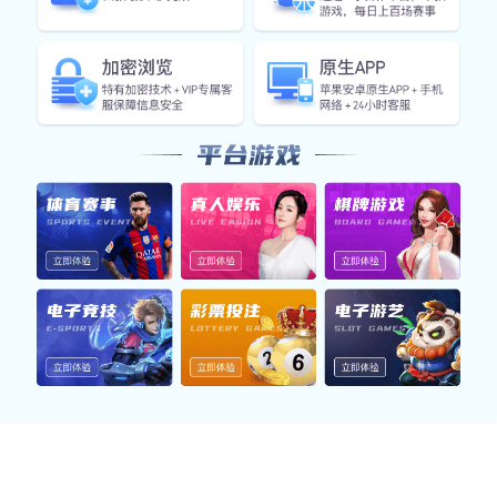
球速体育官网 在多个国际赛事科技平台评比中脱颖而出，持
续提升安全性与观赛体验。
亚洲体育服务平台大奖
2022 年度综合类数字体育平台荣誉奖项，肯定平台服务能
力。