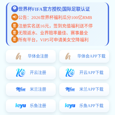
用户协议
1. 接受条款
用户在注册、登录或使用球速体育官网平台服务时，即表示已阅
读、理解并同意遵守本协议所有内容。
2. 账户规则
用户须提供真实有效资料注册账户，并对账户操作行为负责，包
括浏览、互动及数据使用。
3. 服务内容
平台提供球速体育(中国)体育官方网站相关内容服务，包括赛事
动态、数据查询、图文资讯等，服务范围会随平台更新适时调
整。