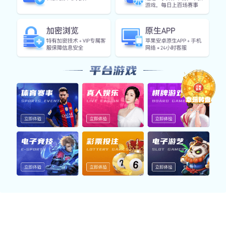
多维安全矩阵
在球速体育官网平台，每一次数据传输与交互都受到分
层安全机制保护，确保用户操作安全无忧。
端到端加密