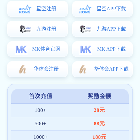
支持账号跨终端同步，收藏与浏览记录实时共享。
推荐系统升级，提升内容匹配精准度。
新增教学板块，提供球速体育(中国)体育官方网站视频与图
文指引。
v6.2.0
发布于 2025年8月10日
界面优化与核心功能更新：
新增热门内容排行，助你快速关注重点赛事。
账户系统增加等级机制，成长路径更清晰。
夜间模式配色优化，浏览更舒适。