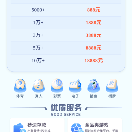
v6.1.3
发布于 2025年6月30日
性能更新说明：
数据刷新逻辑优化，操作体验更流畅。
赛事搜索关键词支持高亮显示。
修复低速网络下页面提示样式异常。
v6.0.0
发布于 2025年3月8日
重点改版内容如下：
首页结构重构，焦点信息展示更清晰。
支持赛事提醒功能，开启后可接收推送。
整体性能提升，首次打开速度显著优化。