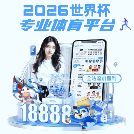
立即注册
球速体育官网
官网 · 权
威体育数据平台
球速体育官网 OFFICIAL WEBSITE
自2022年创立以来，
球速体育官网
致力于为用户提供
包括NBA、英超、欧洲杯、LPL在内的热门赛事直播与
数据服务，广受用户信赖。
立即下载球速体育官网APP