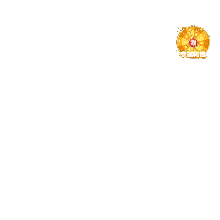
同时，此次转会也显示了俱乐部追求冠军目标的决
心。2300万欧元的引援金额并非小数目，这表明葡萄
牙体育愿意投资于优秀球员，以期望能够在即将到来
的赛季中重拾荣光，与其他豪门一争高下。
3、市场反应与球迷反馈
此次转会消息发布后，引起了市场广泛关注。从媒体
报道来看，不少足球评论员认为这是一个成功且合理
的交易。一方面，它体现了葡萄牙体育对年轻人才挖
掘与培养战略的一贯坚持；另一方面，也表达了俱乐
部希望通过新鲜血液来提升成绩的不懈努力。
与此同时，球迷们对于这一转会普遍持积极态度。许
多支持者纷纷表示期待看到伊萨姆比亚为球队带来的
变化，并寄予厚望，希望他能迅速融入球队并发挥出