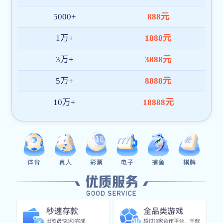
会事件及其背景。
1、伊萨姆比亚个人发展
伊萨姆比亚作为威尼斯队的重要中场球员，在球队中
的表现一直备受关注。他在过往赛季中展现出的技术
和战术意识，让他成为多家欧洲俱乐部争抢的对象。
这次以2300万欧元的价格加盟葡萄牙体育，对于他来
说是一个重大的职业机遇。
加盟后，伊萨姆比亚将在一个更高水平的联赛中进行
挑战，这无疑有助于他的成长与进步。在葡萄牙超级
联赛，他将面对更强劲的对手和更激烈的竞争环境，
这对于提升他的比赛经验和心理素质都是非常有益
的。
此外，葡萄牙体育拥有完善的青训体系和强大的教练